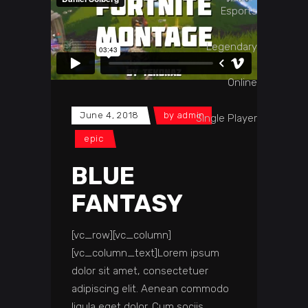
Esports
Legendary
Online
June 4, 2018
by
admin
Single Player
epic
BLUE
FANTASY
[vc_row][vc_column]
[vc_column_text]Lorem ipsum
dolor sit amet, consectetuer
adipiscing elit. Aenean commodo
ligula eget dolor. Cum sociis