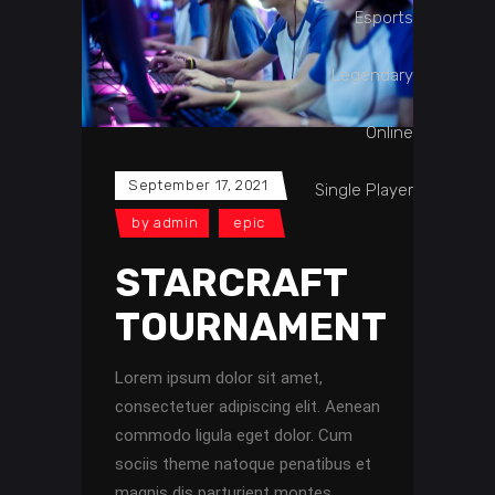
Esports
Legendary
Online
September 17, 2021
Single Player
by
admin
epic
STARCRAFT
TOURNAMENT
Lorem ipsum dolor sit amet,
consectetuer adipiscing elit. Aenean
commodo ligula eget dolor. Cum
sociis theme natoque penatibus et
magnis dis parturient montes,