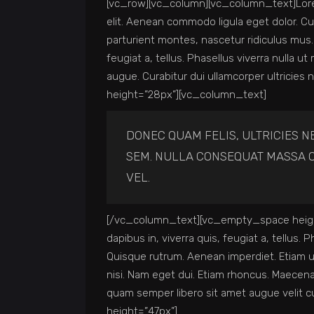
[vc_row][vc_column][vc_column_text]Lorem
elit. Aenean commodo ligula eget dolor. 
parturient montes, nascetur ridiculus mus. 
feugiat a, tellus. Phasellus viverra nulla ut 
augue. Curabitur dui ullamcorper ultrici
height=”28px”][vc_column_text]
DONEC QUAM FELIS, ULTRICIES N
SEM. NULLA CONSEQUAT MASSA Q
VEL.
[/vc_column_text][vc_empty_space heigh
dapibus in, viverra quis, feugiat a, tellus. 
Quisque rutrum. Aenean imperdiet. Etiam ult
nisi. Nam eget dui. Etiam rhoncus. Maece
quam semper libero sit amet augue velit
height=”47px”]