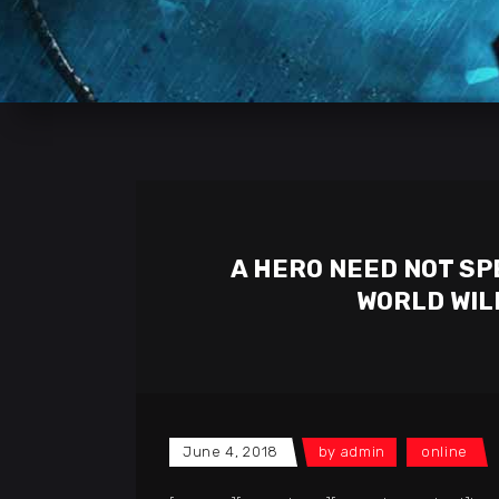
A HERO NEED NOT SP
WORLD WILL
June 4, 2018
by
admin
online