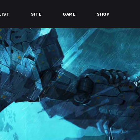
LIST
SITE
GAME
SHOP