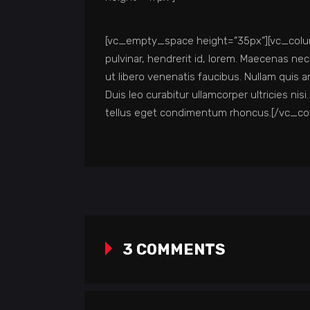
[vc_empty_space height=”35px”][vc_colum
pulvinar, hendrerit id, lorem. Maecenas ne
ut libero venenatis faucibus. Nullam quis a
Duis leo curabitur ullamcorper ultricies n
tellus eget condimentum rhoncus.[/vc_c
3 COMMENTS