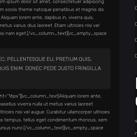
 ipsum dolor sit amet, consectetuer adipiscing
Cum sociis theme natoque penatibus et magnis dis
Aliquam lorem ante, dapibus in, viverra quis,
metus varius dius laoreet. Etiam ultricies nisi vel
es nisi nam eget.[/vc_column_text][vc_empty_space
D
EC, PELLENTESQUE EU, PRETIUM QUIS,
UIS ENIM. DONEC PEDE JUSTO FRINGILLA
t=”16px”][vc_column_text]Aliquam lorem ante,
Phasellus viverra nulla ut metus varius laoreet.
ricies nisi vel augue. Curabitur ullamcorper ultricies
nas tempus, tellus eget condimentum rhoncus, sem
 cursus nunc.[/vc_column_text][vc_empty_space