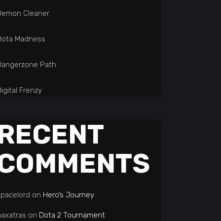
Demon Cleaner
Dota Madness
Dangerzone Path
igital Frenzy
RECENT
COMMENTS
spacelord
on
Hero’s Journey
naxatras
on
Dota 2 Tournament