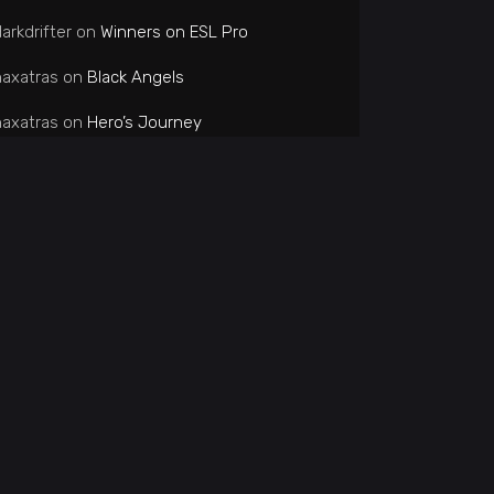
arkdrifter
on
Winners on ESL Pro
naxatras
on
Black Angels
naxatras
on
Hero’s Journey