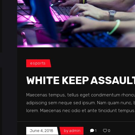
esports
WHITE KEEP ASSAUL
Maecenas tempus, tellus eget condimentum rhoncu
adipiscing sem neque sed ipsum. Nam quam nunc, blan
lorem. Maecenas nec odio et ante tincidunt tempus.
June 4, 2018
by
admin
1
0