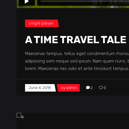
single player
A TIME TRAVEL TALE
Maecenas tempus, tellus eget condimentum rhoncu
adipiscing sem neque sed ipsum. Nam quam nunc, blan
lorem. Maecenas nec odio et ante tincidunt tempus.
June 4, 2018
by
admin
2
0