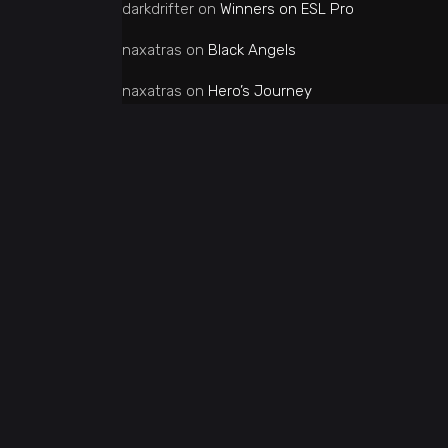
darkdrifter
on
Winners on ESL Pro
naxatras
on
Black Angels
naxatras
on
Hero’s Journey