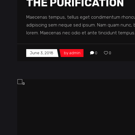
THE PURIFICATION
Maecenas tempus, tellus eget condimentum rhoncu
adipiscing sem neque sed ipsum. Nam quam nunc, blan
lorem. Maecenas nec odio et ante tincidunt tempus.
June 3, 2018
by
admin
0
0